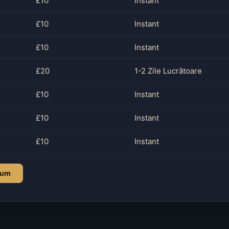
£10
Instant
£10
Instant
£10
Instant
£20
1-2 Zile Lucrătoare
£10
Instant
£10
Instant
£10
Instant
cum