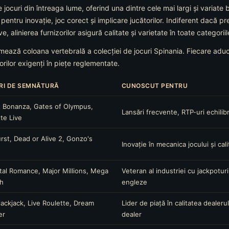
ocuri din întreaga lume, oferind una dintre cele mai largi și variate bi
 pentru inovație, joc corect și implicare jucătorilor. Indiferent dacă 
 alinierea furnizorilor asigură calitate și varietate în toate categoriil
rmează coloana vertebrală a colecției de jocuri Spinania. Fiecare aduce
orilor exigenți în piețe reglementate.
RI DE SEMNĂTURĂ
CUNOSCUT PENTRU
 Bonanza, Gates of Olympus,
Lansări frecvente, RTP-uri echilib
te Live
rst, Dead or Alive 2, Gonzo's
Inovație în mecanica jocului și ca
tal Romance, Major Millions, Mega
Veteran al industriei cu jackpoturi
h
engleze
lackjack, Live Roulette, Dream
Lider de piață în calitatea dealer
er
dealer