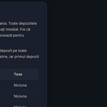
ania. Toate depozitele
ați imediat. Fie că
ționează pentru
depozit pe toate
trie, iar primul depozit
Taxe
Niciuna
Niciuna