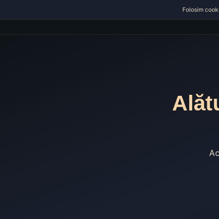
Folosim cook
Alăt
Ac