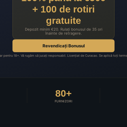
+ 100 de rotiri
gratuite
Depozit minim €20. Rulați bonusul de 35 ori
înainte de retragere.
Revendicați Bonusul
r pentru 18+. Vă rugăm să jucați responsabil. Licențiat de Curacao. Se aplică toți terme
80+
FURNIZORI