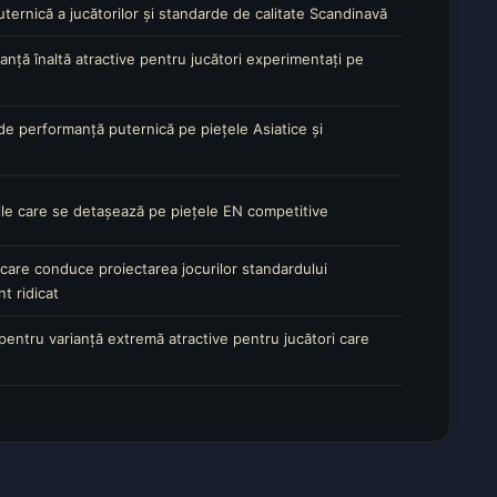
ternică a jucătorilor și standarde de calitate Scandinavă
anță înaltă atractive pentru jucători experimentați pe
 de performanță puternică pe piețele Asiatice și
tile care se detașează pe piețele EN competitive
care conduce proiectarea jocurilor standardului
t ridicat
pentru varianță extremă atractive pentru jucători care