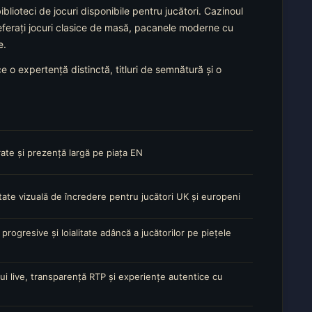
blioteci de jocuri disponibile pentru jucători. Cazinoul
preferați jocuri clasice de masă, pacanele moderne cu
e.
 o expertență distinctă, titluri de semnătură și o
rate și prezență largă pe piața EN
litate vizuală de încredere pentru jucători UK și europeni
 progresive și loialitate adâncă a jucătorilor pe piețele
ului live, transparență RTP și experiențe autentice cu