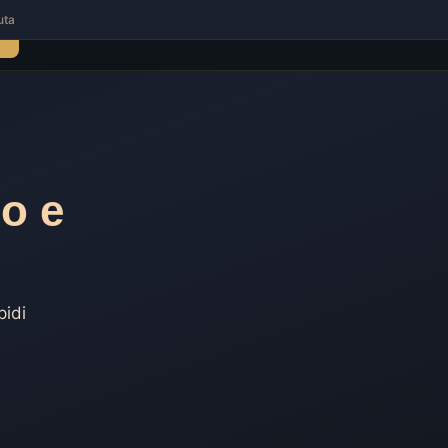
uta
a
no e
pidi