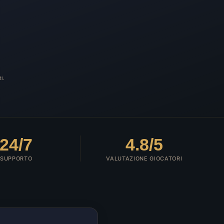
i.
24/7
4.8/5
SUPPORTO
VALUTAZIONE GIOCATORI