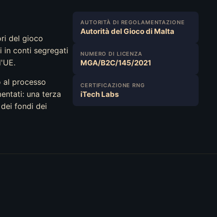
AUTORITÀ DI REGOLAMENTAZIONE
Autorità del Gioco di Malta
ori del gioco
i in conti segregati
NUMERO DI LICENZA
l'UE.
MGA/B2C/145/2021
o al processo
CERTIFICAZIONE RNG
entati: una terza
iTech Labs
 dei fondi dei