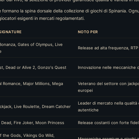
he formano la spina dorsale della collezione di giochi di Spinania. Ogn
giocatori esigenti in mercati regolamentati.
 SIGNATURE
NOTO PER
onanza, Gates of Olympus, Live
Release ad alta frequenza, RTP 
e
st, Dead or Alive 2, Gonzo's Quest
Innovazione nelle meccaniche di 
l Romance, Major Millions, Mega
Veterano del settore con jackpot
europei
Leader di mercato nella qualità
ackjack, Live Roulette, Dream Catcher
autentiche
 Dead, Fire Joker, Moon Princess
Release costanti con forte fidel
of the Gods, Vikings Go Wild,
Meccaniche premium e giochi ad