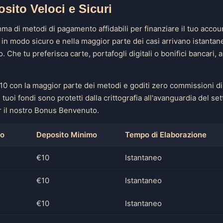
sito Veloci e Sicuri
mma di metodi di pagamento affidabili per finanziare il tuo accoun
 in modo sicuro e nella maggior parte dei casi arrivano istanta
o. Che tu preferisca carte, portafogli digitali o bonifici bancar
10 con la maggior parte dei metodi e goditi zero commissioni di 
tuoi fondi sono protetti dalla crittografia all'avanguardia del set
er il nostro Bonus Benvenuto.
to
Deposito Minimo
Tempo di Elaborazione
€10
Istantaneo
€10
Istantaneo
€10
Istantaneo