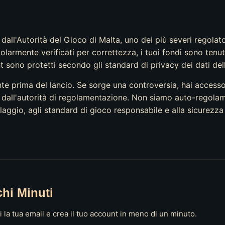
dall'Autorità del Gioco di Malta, uno dei più severi regolat
olarmente verificati per correttezza, i tuoi fondi sono tenut
nt sono protetti secondo gli standard di privacy dei dati del
te prima del lancio. Se sorge una controversia, hai access
o dall'autorità di regolamentazione. Non siamo auto-regolam
claggio, agli standard di gioco responsabile e alla sicurezza
chi Minuti
i la tua email e crea il tuo account in meno di un minuto.