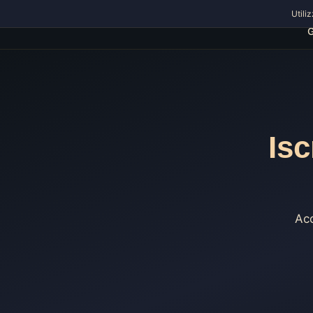
Utili
G
Isc
Acc