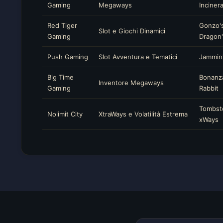
Gaming
Megaways
Inciner
Red Tiger
Gonzo'
Slot e Giochi Dinamici
Gaming
Dragon'
Push Gaming
Slot Avventura e Tematici
Jammin'
Big Time
Bonanza
Inventore Megaways
Gaming
Rabbit
Tombsto
Nolimit City
XtraWays e Volatilità Estrema
xWays