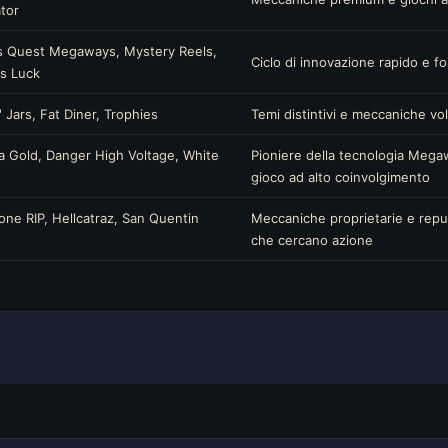
ator
s Quest Megaways, Mystery Reels,
Ciclo di innovazione rapido e f
s Luck
 Jars, Fat Diner, Trophies
Temi distintivi e meccaniche vol
 Gold, Danger High Voltage, White
Pioniere della tecnologia Megaw
gioco ad alto coinvolgimento
ne RIP, Hellcatraz, San Quentin
Meccaniche proprietarie e repu
che cercano azione