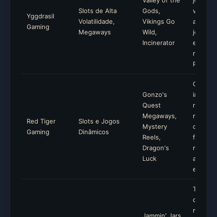
Valley of the
jogos de
Slots de Alta
Gods,
variânci
Yggdrasil
Volatilidade,
Vikings Go
atraind
Gaming
Megaways
Wild,
jogador
Incinerator
experie
no mer
PT
Ciclo de
Gonzo's
inovaçã
Quest
rápida e
Megaways,
métrica
Red Tiger
Slots e Jogos
Mystery
desemp
Gaming
Dinâmicos
Reels,
forte e
Dragon's
mercad
Luck
asiático
europe
Temas
distinti
mecâni
Jammin' Jars,