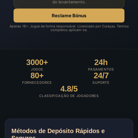
do levantamento.
Reclame Bónus
Apenas 18+. Jogue de forma responsável. Licenciado por Curaçau. Termos
completos aplicam-se.
3000+
24h
JOGOS
PAGAMENTOS
80+
24/7
FORNECEDORES
SUPORTE
4.8/5
CLASSIFICAÇÃO DE JOGADORES
Métodos de Depósito Rápidos e