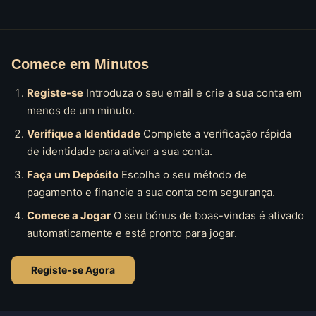
Comece em Minutos
Registe-se
Introduza o seu email e crie a sua conta em
menos de um minuto.
Verifique a Identidade
Complete a verificação rápida
de identidade para ativar a sua conta.
Faça um Depósito
Escolha o seu método de
pagamento e financie a sua conta com segurança.
Comece a Jogar
O seu bónus de boas-vindas é ativado
automaticamente e está pronto para jogar.
Registe-se Agora