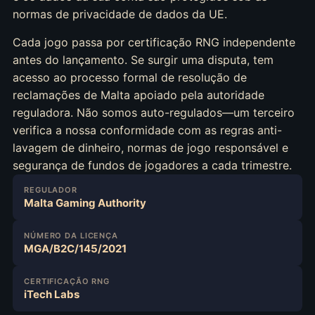
normas de privacidade de dados da UE.
Cada jogo passa por certificação RNG independente
antes do lançamento. Se surgir uma disputa, tem
acesso ao processo formal de resolução de
reclamações de Malta apoiado pela autoridade
reguladora. Não somos auto-regulados—um terceiro
verifica a nossa conformidade com as regras anti-
lavagem de dinheiro, normas de jogo responsável e
segurança de fundos de jogadores a cada trimestre.
REGULADOR
Malta Gaming Authority
NÚMERO DA LICENÇA
MGA/B2C/145/2021
CERTIFICAÇÃO RNG
iTech Labs