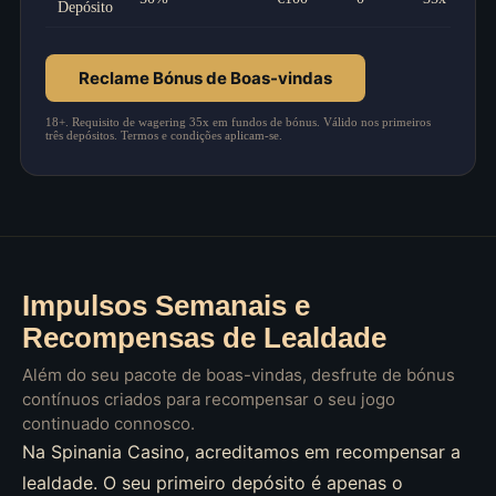
Depósito
Reclame Bónus de Boas-vindas
18+. Requisito de wagering 35x em fundos de bónus. Válido nos primeiros
três depósitos. Termos e condições aplicam-se.
Impulsos Semanais e
Recompensas de Lealdade
Além do seu pacote de boas-vindas, desfrute de bónus
contínuos criados para recompensar o seu jogo
continuado connosco.
Na Spinania Casino, acreditamos em recompensar a
lealdade. O seu primeiro depósito é apenas o