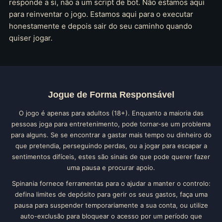
responde a si, não a um script de bot. Não estamos aqui
para reinventar o jogo. Estamos aqui para o executar
honestamente e depois sair do seu caminho quando
quiser jogar.
Jogue de Forma Responsável
O jogo é apenas para adultos (18+). Enquanto a maioria das
pessoas joga para entretenimento, pode tornar-se um problema
para alguns. Se se encontrar a gastar mais tempo ou dinheiro do
que pretendia, perseguindo perdas, ou a jogar para escapar a
sentimentos difíceis, estes são sinais de que pode querer fazer
uma pausa e procurar apoio.
Spinania fornece ferramentas para o ajudar a manter o controlo:
defina limites de depósito para gerir os seus gastos, faça uma
pausa para suspender temporariamente a sua conta, ou utilize
auto-exclusão para bloquear o acesso por um período que