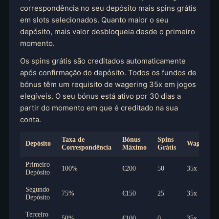
correspondência no seu depósito mais spins grátis
em slots selecionados. Quanto maior o seu
depósito, mais valor desbloqueia desde o primeiro
momento.
Os spins grátis são creditados automaticamente
após confirmação do depósito. Todos os fundos de
bónus têm um requisito de wagering 35x em jogos
elegíveis. O seu bónus está ativo por 30 dias a
partir do momento em que é creditado na sua
conta.
Taxa de
Bónus
Spins
Depósito
Wagering
Correspondência
Máximo
Grátis
Primeiro
100%
€200
50
35x
Depósito
Segundo
75%
€150
25
35x
Depósito
Terceiro
50%
€100
0
35x