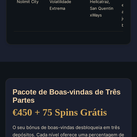
Nolimit City
Volatilidade
Hellcatraz,
extrem
Extrema
San Quentin
atraind
xWays
jogador
busca d
Pacote de Boas-vindas de Três
Partes
€450 + 75 Spins Grátis
O seu bónus de boas-vindas desbloqueia em três
depósitos. Cada nível oferece uma percentagem de